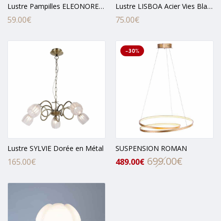
Lustre Pampilles ELEONORE Transparent en Acrylique
Lustre LISBOA Acier Vies Blanche
59.00
€
75.00
€
-30%
Lustre SYLVIE Dorée en Métal
SUSPENSION ROMAN
699.00
€
Le
Le
165.00
€
489.00
€
prix
prix
initial
actuel
était :
est :
699.00€.
489.00€.