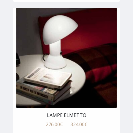
prix
prix
initial
actuel
était :
est :
290.00€.
145.00€.
LAMPE ELMETTO
Plage
276.00
€
–
324.00
€
de