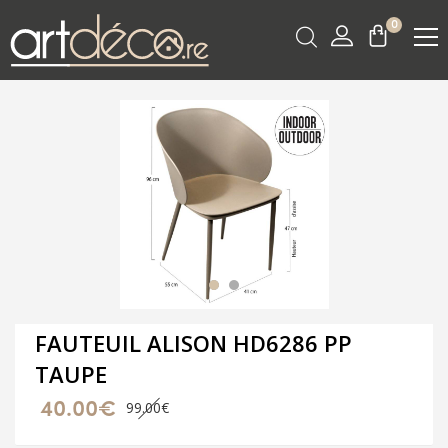
0
FAUTEUIL ALISON HD6286 PP
TAUPE
Le
Le
40.00
€
99.00
€
prix
prix
initial
actuel