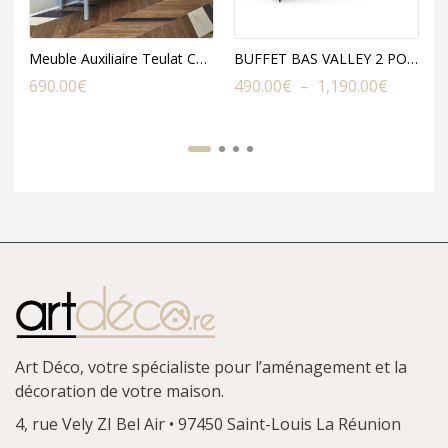
Meuble Auxiliaire Teulat Corvo
BUFFET BAS VALLEY 2 PORTES 3 TIROIRS
Plage
690.00
€
490.00
€
–
1,190.00
€
8
de
prix :
490.00€
à
1,190.0
Art Déco, votre spécialiste pour l’aménagement et la
décoration de votre maison.
4, rue Vely
ZI Bel Air • 97450 Saint-Louis
La Réunion