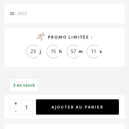
était :
est :
99.00€.
40.00€.
ID :
2923
PROMO LIMITÉE :
j
h
m
s
2
3
1
5
5
7
1
1
3 en stock
AJOUTER AU PANIER