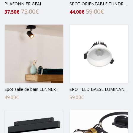
PLAFONNIER GEAI
SPOT ORIENTABLE TUNDRAN
75.00
€
59.00
€
Le
Le
Le
Le
37.50
€
44.00
€
prix
prix
prix
prix
initial
actuel
initial
actuel
était :
est :
était :
est :
75.00€.
37.50€.
59.00€.
44.00€.
Spot salle de bain LENNERT
SPOT LED BASSE LUMINANCE
49.00
€
59.00
€