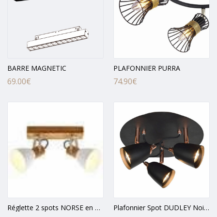
BARRE MAGNETIC
PLAFONNIER PURRA
69.00
€
74.90
€
Réglette 2 spots NORSE en métal blanc et bois naturel
Plafonnier Spot DUDLEY Noir Mat et Cuivré en Métal