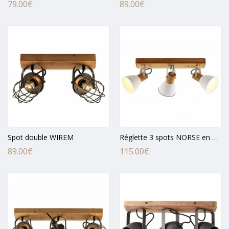
79.00
€
89.00
€
Spot double WIREM
Réglette 3 spots NORSE en métal blanc et bois naturel
89.00
€
115.00
€