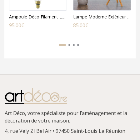
Ampoule Déco Filament LED XXL PARIS en Verre Ambré
Lampe Moderne Extérieur LED Chloe en Bois et PVC Blanc
95.00
€
85.00
€
7
Art Déco, votre spécialiste pour l’aménagement et la
décoration de votre maison.
4, rue Vely
ZI Bel Air • 97450 Saint-Louis
La Réunion