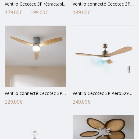
Ventilo Cecotec 3P rétractables Aero4280 40w CCT,blanc
Ventilo connecté Cecotec 3P Aero5500 IP44
Plage
179.00
€
–
199.00
€
189.00
€
de
prix :
179.00€
à
199.00€
Ventilo connecté Cecotec 3P Aero5600 18w CCT IP44
Ventilo Cecotec 3P Aero5290 22w CCT IP44
229.00
€
249.00
€