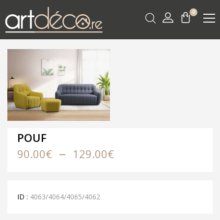
0
POUF
Plage
–
90.00
€
129.00
€
de
prix :
90.00€
à
129.00€
ID :
4063/4064/4065/4062