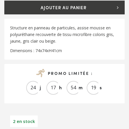
AJOUTER AU PANIER
Structure en panneau de particules, assise mousse en
polyuréthane recouverte de tissu microfibre coloris gris,
jaune, gris clair ou beige.
Dimensions : 74x74xH41cm
PROMO LIMITÉE :
j
h
m
s
2
4
1
7
5
4
1
9
2 en stock