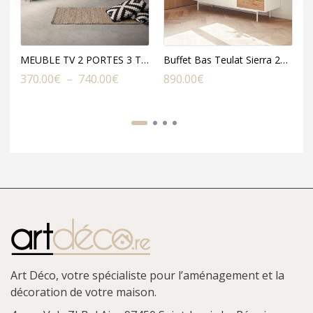
MEUBLE TV 2 PORTES 3 TIROIRS TEULAT SIERRA
Buffet Bas Teulat Sierra 2PORTES 4TIROIRS
Plage
370.00
€
–
740.00
€
890.00
€
3
de
prix :
370.00€
à
740.00€
Art Déco, votre spécialiste pour l’aménagement et la
décoration de votre maison.