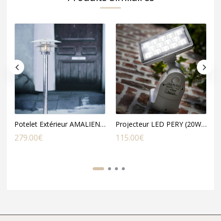
Potelet Extérieur AMALIENBORG en Acier Galvanisé
Projecteur LED PERY (20W) en Polycarbonate Blanc
279.00
€
115.00
€
1