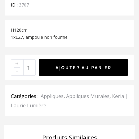
ID :
3707
H120cm
1xE27, ampoule non fournie
AJOUTER AU PANIER
Catégories :
Appliques
,
Appliques Murales
,
Keria |
Laurie Lumière
Produits Similaires