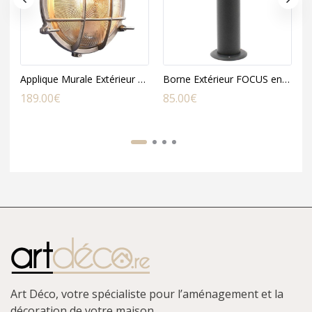
Applique Murale Extérieur POLPERRO en Nickel Gris
Borne Extérieur FOCUS en Métal Gris
189.00
€
85.00
€
9
Art Déco, votre spécialiste pour l’aménagement et la
décoration de votre maison.