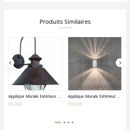
Produits Similaires
Applique Murale Extérieur NAUTICA en Métal Cuivré
Applique Murale Extérieur CANTO (2x6W) en Acier Galvanisé
99.00
€
99.00
€
1