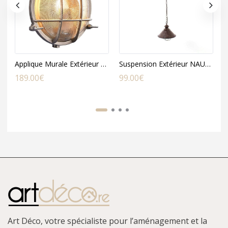
Applique Murale Extérieur POLPERRO en Nickel Gris
Suspension Extérieur NAUTICA en Métal Cuivré
189.00
€
99.00
€
5
Art Déco, votre spécialiste pour l’aménagement et la