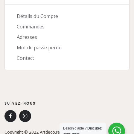
Détails du Compte
Commandes
Adresses
Mot de passe perdu
Contact
SUIVEZ-NOUS
Besoin d'aide ?
Discutez
Copyright © 2022 Artdeco.re. Tous droits réservés.
avec nous