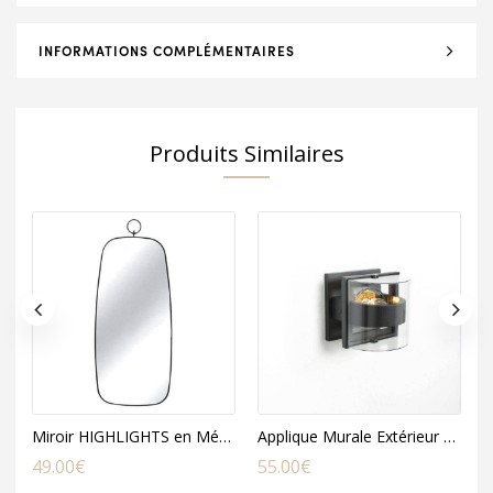
INFORMATIONS COMPLÉMENTAIRES
Produits Similaires
Miroir HIGHLIGHTS en Métal Noir
Applique Murale Extérieur DELTA en Métal Gris et Acrylique
49.00
€
55.00
€
1