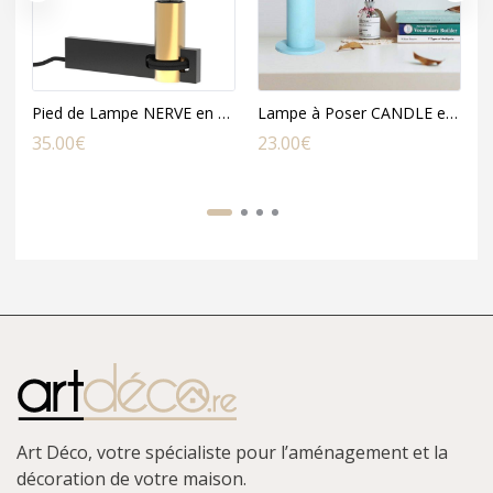
Pied de Lampe NERVE en Aluminium Noir et Métal Laiton
Lampe à Poser CANDLE en Métal
35.00
€
23.00
€
5
Art Déco, votre spécialiste pour l’aménagement et la
décoration de votre maison.