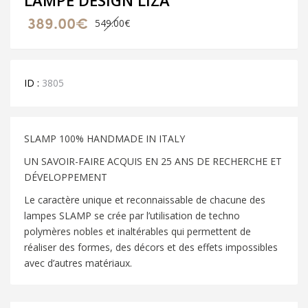
Le
Le
389.00
€
549.00
€
prix
prix
initial
actuel
était :
est :
549.00€.
389.00€.
ID :
3805
SLAMP 100% HANDMADE IN ITALY
UN SAVOIR-FAIRE ACQUIS EN 25 ANS DE RECHERCHE ET
DÉVELOPPEMENT
Le caractère unique et reconnaissable de chacune des
lampes SLAMP se crée par l’utilisation de techno
polymères nobles et inaltérables qui permettent de
réaliser des formes, des décors et des effets impossibles
avec d’autres matériaux.