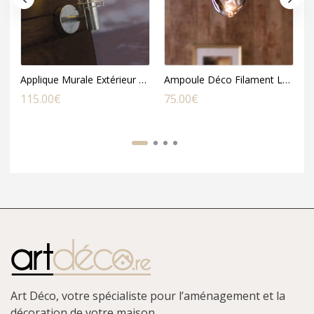
Applique Murale Extérieur FREDENSBORG en Acier Galvanisé
Ampoule Déco Filament LED XXL Organic en Verre Fumé Noir
115.00
€
75.00
€
5
Art Déco, votre spécialiste pour l’aménagement et la
décoration de votre maison.