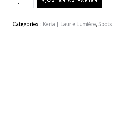
AJOUTER AU PANIER
Catégories :
Keria | Laurie Lumière
,
Spots