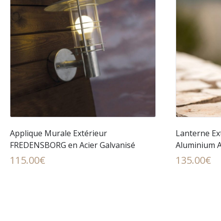
Applique Murale Extérieur
Lanterne Ex
FREDENSBORG en Acier Galvanisé
Aluminium A
115.00
€
135.00
€