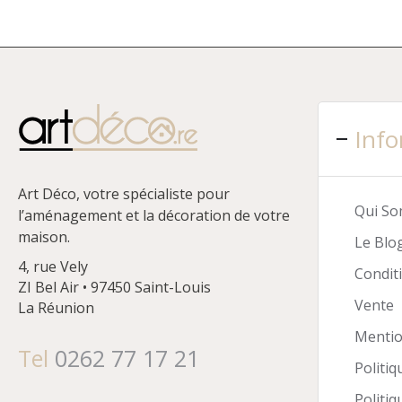
Info
Art Déco, votre spécialiste pour
Qui S
l’aménagement et la décoration de votre
maison.
Le Blo
4, rue Vely
Condit
ZI Bel Air • 97450 Saint-Louis
Vente
La Réunion
Mentio
Tel
0262 77 17 21
Politiq
Politiq