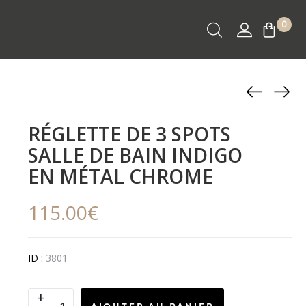
0
Produ
Spot
Lam
doubl
exté
naviga
salle
LOL
RÉGLETTE DE 3 SPOTS
de
FAM
SALLE DE BAIN INDIGO
bain
(H1
EN MÉTAL CHROME
INDI
en
en
poly
115.00
€
métal
blan
chro
tran
ID :
3801