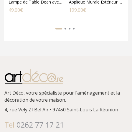
Lampe de Table Dean avec Halo en Métal Doré
Applique Murale Extérieur Amalienborg en Acier Galvanisé
49.00
€
199.00
€
9
Art Déco, votre spécialiste pour l’aménagement et la
décoration de votre maison.
4, rue Vely
ZI Bel Air • 97450 Saint-Louis
La Réunion
Tel
0262 77 17 21