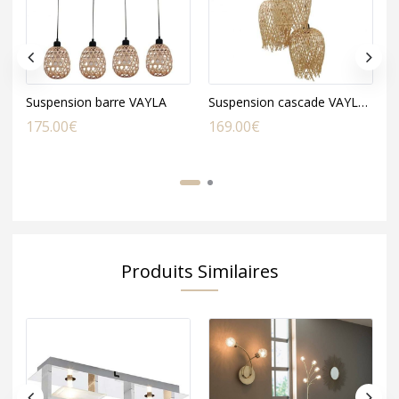
Suspension barre VAYLA
Suspension cascade VAYLA en bambou naturel
175.00
€
169.00
€
8
Produits Similaires