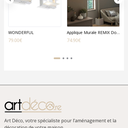
WONDERFUL
Applique Murale REMIX Dorée en Métal
79.00
€
74.90
€
1
Art Déco, votre spécialiste pour l’aménagement et la
décoration de votre maison.