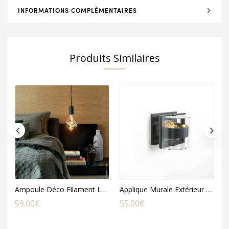
INFORMATIONS COMPLÉMENTAIRES
Produits Similaires
Ampoule Déco Filament LED XXL ORGANIC en Verre Fumé Doré
Applique Murale Extérieur DELTA en Métal Gris et Acrylique
59.00
€
55.00
€
5