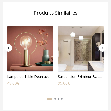
Produits Similaires
Lampe de Table Dean avec Halo en Métal Doré
Suspension Extérieur BULY en Polyéthylène Blanc
49.00
€
99.00
€
5