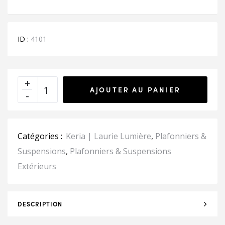
ID :
4101
AJOUTER AU PANIER
Catégories :
Keria | Laurie Lumière
,
Plafonniers &
Suspensions
,
Plafonniers & Suspensions
Extérieurs
DESCRIPTION