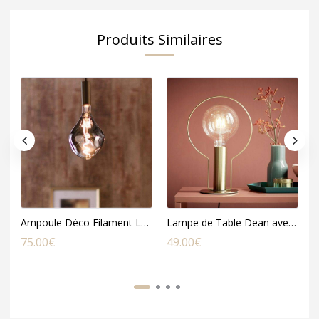
Produits Similaires
Ampoule Déco Filament LED XXL Organic en Verre Fumé Noir
Lampe de Table Dean avec Halo en Métal Doré
75.00
€
49.00
€
1