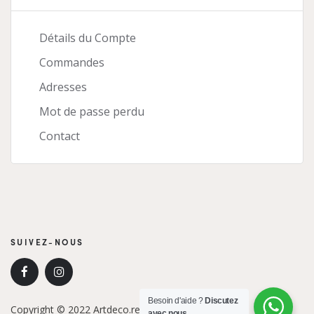
Détails du Compte
Commandes
Adresses
Mot de passe perdu
Contact
SUIVEZ-NOUS
Besoin d'aide ?
Discutez
Copyright © 2022 Artdeco.re. Tous droits réservés.
avec nous