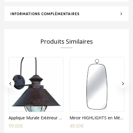
INFORMATIONS COMPLÉMENTAIRES
Produits Similaires
Applique Murale Extérieur NAUTICA en Métal Cuivré
Miroir HIGHLIGHTS en Métal Noir
99.00
€
49.00
€
1