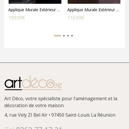
Applique Murale Extérieur Amalienborg en Acier Galvanisé
Applique Murale Extérieur FREDENSBORG en Acier Galvanisé
199.00
€
115.00
€
9
Art Déco, votre spécialiste pour l’aménagement et la
décoration de votre maison.
4, rue Vely
ZI Bel Air • 97450 Saint-Louis
La Réunion