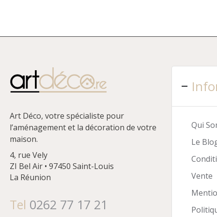
à
1,190.00€
Info
Art Déco, votre spécialiste pour
Qui S
l’aménagement et la décoration de votre
maison.
Le Blo
4, rue Vely
Condit
ZI Bel Air • 97450 Saint-Louis
Vente
La Réunion
Mentio
Tel
0262 77 17 21
Politiq