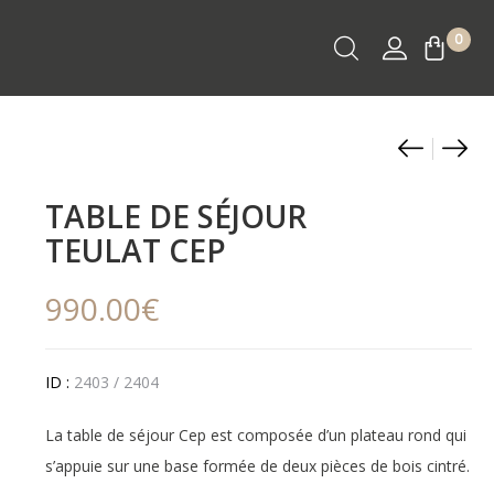
0
Produ
MEUB
BUF
AUXIL
BAS
naviga
ARIST
BLU
TABLE DE SÉJOUR
3
3
TEULAT CEP
PORT
POR
3
990.00
€
TIRO
ID :
2403 / 2404
La table de séjour Cep est composée d’un plateau rond qui
s’appuie sur une base formée de deux pièces de bois cintré.