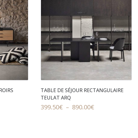
ROIRS
TABLE DE SÉJOUR RECTANGULAIRE
TEULAT ARQ
ge
Plage
399.50
€
–
890.00
€
de
x :
prix :
.00€
399.50€