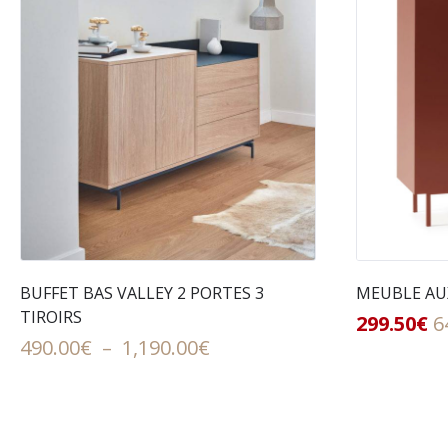
BUFFET BAS VALLEY 2 PORTES 3
MEUBLE AUX
TIROIRS
299.50
€
6
Plage
490.00
€
–
1,190.00
€
de
prix :
490.00€