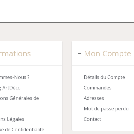
à
740
rmations
Mon Compte
ommes-Nous ?
Détails du Compte
g ArtDéco
Commandes
ions Générales de
Adresses
Mot de passe perdu
ns Légales
Contact
ue de Confidentialité