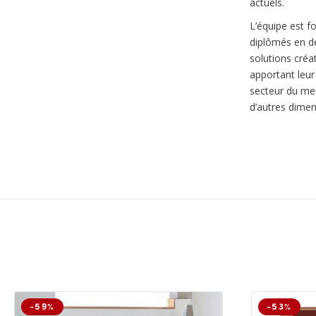
actuels.
L’équipe est f
diplômés en de
solutions créa
apportant leur
secteur du meu
d’autres dimen
-59%
-53%