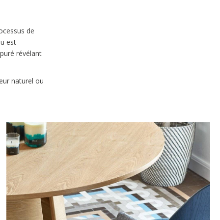
rocessus de
au est
puré révélant
eur naturel ou