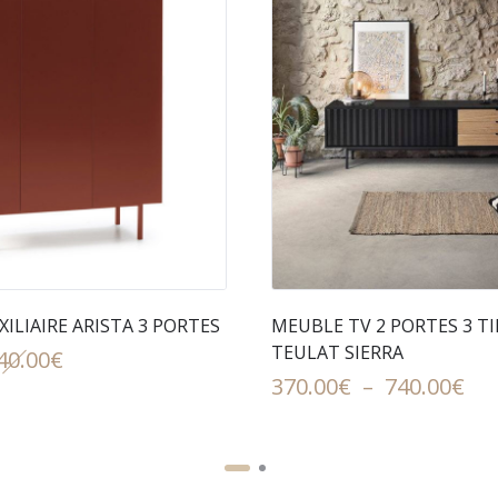
ILIAIRE ARISTA 3 PORTES
MEUBLE TV 2 PORTES 3 TI
TEULAT SIERRA
Le
Le
40.00
€
Pla
370.00
€
–
740.00
€
prix
prix
de
initial
actuel
pri
était :
est :
370
640.00€.
299.50€.