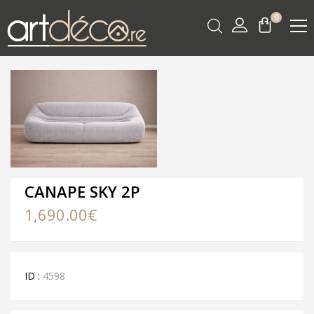
0
CANAPE SKY 2P
1,690.00
€
ID :
4598