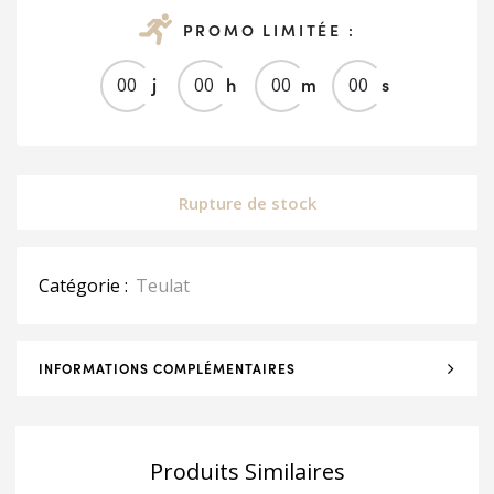
PROMO LIMITÉE :
j
h
m
s
0
0
0
0
0
0
0
0
Rupture de stock
Catégorie :
Teulat
INFORMATIONS COMPLÉMENTAIRES
Produits Similaires