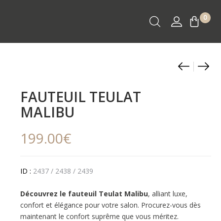
0
Produ
Fauteu
Amp
Teula
Déc
naviga
Carin
Fila
FAUTEUIL TEULAT
LED
MALIBU
XXL
ORG
199.00
€
en
Verr
ID :
2437 / 2438 / 2439
Fum
Dor
Découvrez le fauteuil Teulat Malibu
, alliant luxe,
confort et élégance pour votre salon. Procurez-vous dès
maintenant le confort suprême que vous méritez.