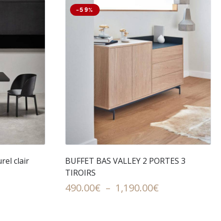
-59%
rel clair
BUFFET BAS VALLEY 2 PORTES 3
TIROIRS
Plage
490.00
€
–
1,190.00
€
de
l
prix :