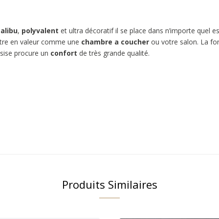
alibu
,
polyvalent
et ultra décoratif il se place dans n’importe quel 
tre en valeur comme une
chambre a coucher
ou votre salon.
La fo
ssise procure un
confort
de très grande qualité.
Produits Similaires