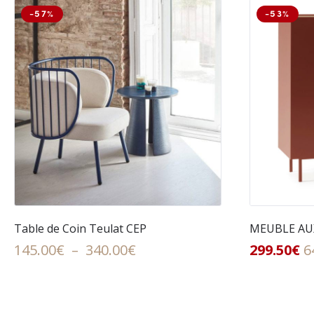
-57%
-53%
Table de Coin Teulat CEP
MEUBLE AUX
Plage
145.00
€
–
340.00
€
299.50
€
6
de
prix :
145.00€