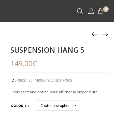
0
Produ
Suspe
Pied
Hoopz
de
naviga
Hang
lam
SUSPENSION HANG 5
3
Hoo
3xE27
Asy
149.00
€
2.5m
1xE
135
ID :
4803/4804/4805/4806/4807/4808
Choisissez une option pour afficher la disponibilité.
COLORIS