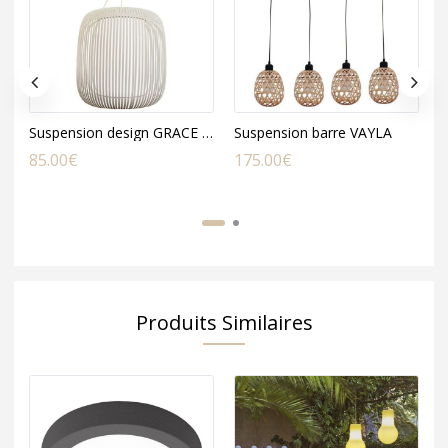
Suspension design GRACE gris clair en chintz et PVC
Suspension barre VAYLA
S
85.00
€
175.00
€
1
Produits Similaires