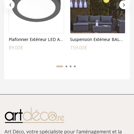
Plafonnier Extérieur LED ARGOLIS en Aluminium Gris Anthracite
Suspension Extérieur BALBY en Polyéthylène Blanc
89.00
€
159.00
€
1
Art Déco, votre spécialiste pour l’aménagement et la